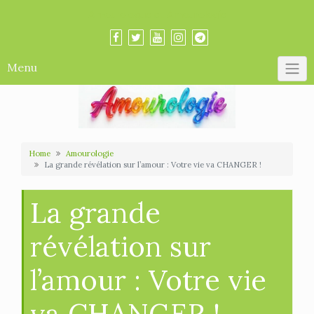
Skip
Amourologue et Amourologie
to
content
Menu
Home
Amourologie
La grande révélation sur l’amour : Votre vie va CHANGER !
La grande
révélation sur
l’amour : Votre vie
va CHANGER !