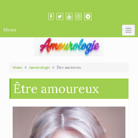
Skip
Amourologue et Amourologie
to
content
Menu
Home
Amourologie
Être amoureux
Être amoureux